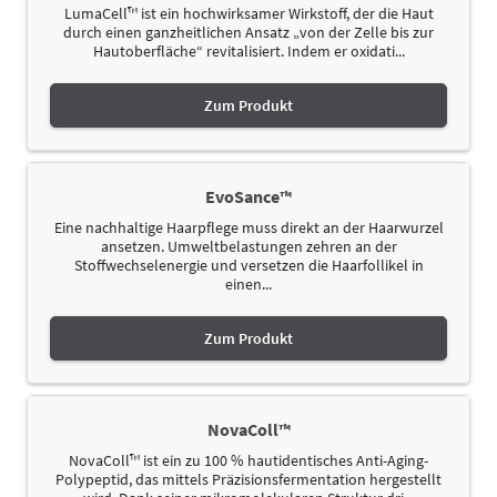
LumaCell™ ist ein hochwirksamer Wirkstoff, der die Haut
durch einen ganzheitlichen Ansatz „von der Zelle bis zur
Hautoberfläche“ revitalisiert. Indem er oxidati...
Zum Produkt
EvoSance™
Eine nachhaltige Haarpflege muss direkt an der Haarwurzel
ansetzen. Umweltbelastungen zehren an der
Stoffwechselenergie und versetzen die Haarfollikel in
einen...
Zum Produkt
NovaColl™
NovaColl™ ist ein zu 100 % hautidentisches Anti-Aging-
Polypeptid, das mittels Präzisionsfermentation hergestellt