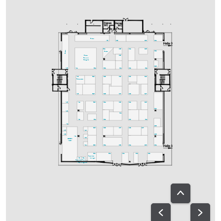
Bistro
A30
C29
D29
D24
C25
C24
D25
B24
Bistro
D22
Bistro
C23
Bistro
Bavaria
Delights
D18
A25
A21
B21
B22
C21
C22
D21
A20
B19
B18
C19
C20
D19
Fachpresse
A18
B15
B16
C17
C18
D17
A15
A14
B13
B14
C13
C12
D13
D14
A13
C11
A12
B11
B12
C10
D11
A11
D08
B05
B08
C07
C08
D07
A07
A10
A05
D06
A01
A08
GREEN
AREA
A04
B03
B04
C03
C04
D03
D04
B02
B01
C01
D01
D02
Speakers-
A02
A02a
lounge
Speakers-
Ton-
Prep.
ausgabe