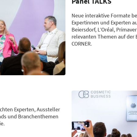
Panel TALKS
Neue interaktive Formate b
Expertinnen und Experten au
Beiersdorf, L’Oréal, Primave
relevanten Themen auf der
CORNER.
hten Experten, Aussteller
ends und Branchenthemen
ie.