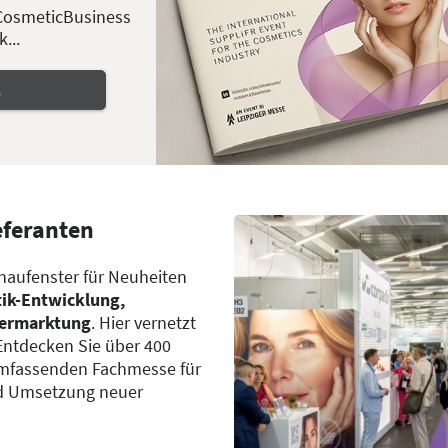
 CosmeticBusiness
...
.
eferanten
haufenster für Neuheiten
ik-Entwicklung,
Vermarktung
. Hier vernetzt
Entdecken Sie über 400
 umfassenden Fachmesse für
und Umsetzung neuer