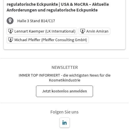
Sprache
regulatorische Eckpunkte | USA & MoCRA – Aktuelle
Deutsch
Anforderungen und regulatorische Eckpunkte
Halle 3 Stand B14/C17
Lennart Kaemper (LK International)
Arvin Amiran
Michael Pfeiffer (Pfeiffer Consulting GmbH)
11.06.2026 | 11:30 - 12:30
Lennart Kaemper (LK International)
NEWSLETTER
Referent
IMMER TOP INFORMIERT - die wichtigsten News für die
Arvin Amiran
Kosmetikindustrie
Referent
Michael Pfeiffer (Pfeiffer Consulting GmbH)
Jetzt kostenlos anmelden
Referent
Sprache
Deutsch
Folgen Sie uns