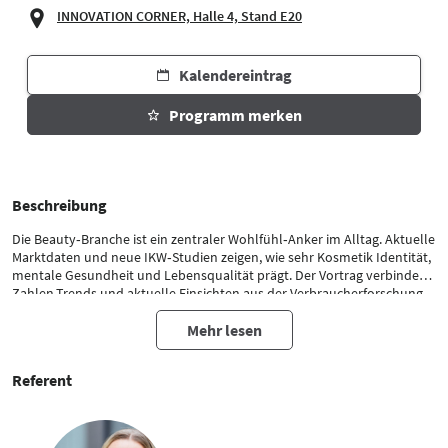
INNOVATION CORNER, Halle 4, Stand E20
Kalendereintrag
Programm merken
Beschreibung
Die Beauty‑Branche ist ein zentraler Wohlfühl‑Anker im Alltag. Aktuelle
Marktdaten und neue IKW‑Studien zeigen, wie sehr Kosmetik Identität,
mentale Gesundheit und Lebensqualität prägt. Der Vortrag verbindet
Zahlen,Trends und aktuelle Einsichten aus der Verbraucherforschung –
und zeigt, warum Beauty heute relevanter ist denn je.
Mehr lesen
Referent