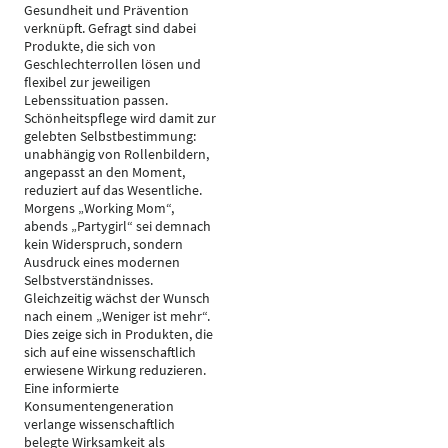
Gesundheit und Prävention
verknüpft. Gefragt sind dabei
Produkte, die sich von
Geschlechterrollen lösen und
flexibel zur jeweiligen
Lebenssituation passen.
Schönheitspflege wird damit zur
gelebten Selbstbestimmung:
unabhängig von Rollenbildern,
angepasst an den Moment,
reduziert auf das Wesentliche.
Morgens „Working Mom“,
abends „Partygirl“ sei demnach
kein Widerspruch, sondern
Ausdruck eines modernen
Selbstverständnisses.
Gleichzeitig wächst der Wunsch
nach einem „Weniger ist mehr“.
Dies zeige sich in Produkten, die
sich auf eine wissenschaftlich
erwiesene Wirkung reduzieren.
Eine informierte
Konsumentengeneration
verlange wissenschaftlich
belegte Wirksamkeit als