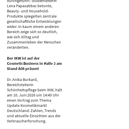
durchgeführt. Studienleiterin
Lena Papasabbas betonte,
Beauty- und Household-
Produkte spiegelten zentrale
gesellschaftliche Entwicklungen
wider: In kaum einem anderen
Bereich zeige sich so deutlich,
wie sich Alltag und
Zusammenleben der Menschen
veränderten.
Der IKW ist auf der
CosmeticBusiness in Halle 2 am
Stand A08 präsent
Dr. Anika Burkard,
Bereichsleiterin
Schönheitspflege beim IKW, hält
am 10. Juni 2026 um 14:40 Uhr
einen Vortrag zum Thema
Update Kosmetikmarkt
Deutschland: Zahlen, Trends
und aktuelle Einsichten aus der
Verbraucherforschung.