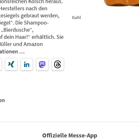
ionsreichen Kölsch heraus.
Herstellers nach den
tesiegels gebraut werden,
Guhl
iegel“. Die Shampoo-
 „Bierdusche“,
dein Haar!“ erhältlich. Sie
Müller und Amazon
mationen …
en
Offizielle Messe-App