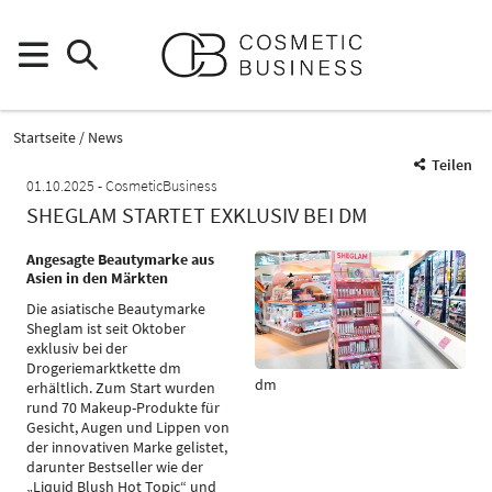
Startseite
News
Teilen
01.10.2025
CosmeticBusiness
SHEGLAM STARTET EXKLUSIV BEI DM
Angesagte Beautymarke aus
Asien in den Märkten
Die asiatische Beautymarke
Sheglam ist seit Oktober
exklusiv bei der
Drogeriemarktkette dm
dm
erhältlich. Zum Start wurden
rund 70 Makeup-Produkte für
Gesicht, Augen und Lippen von
der innovativen Marke gelistet,
darunter Bestseller wie der
„Liquid Blush Hot Topic“ und