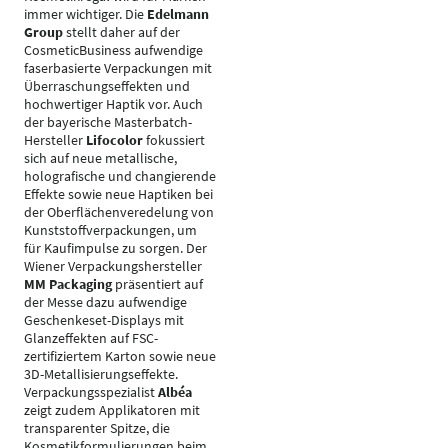
immer wichtiger. Die
Edelmann
Group
stellt daher auf der
CosmeticBusiness aufwendige
faserbasierte Verpackungen mit
Überraschungseffekten und
hochwertiger Haptik vor. Auch
der bayerische Masterbatch-
Hersteller
Lifocolor
fokussiert
sich auf neue metallische,
holografische und changierende
Effekte sowie neue Haptiken bei
der Oberflächenveredelung von
Kunststoffverpackungen, um
für Kaufimpulse zu sorgen. Der
Wiener Verpackungshersteller
MM Packaging
präsentiert auf
der Messe dazu aufwendige
Geschenkeset-Displays mit
Glanzeffekten auf FSC-
zertifiziertem Karton sowie neue
3D-Metallisierungseffekte.
Verpackungsspezialist
Albéa
zeigt zudem Applikatoren mit
transparenter Spitze, die
Kosmetikformulierungen beim