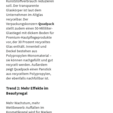
Kunststoffverbrauch reduzieren
soll. Der transparente
Glaskörper ist laut dem
Unternehmen im Altglas
recycelbar. Der
Verpackungskonzern
Quadpack
stellt zudem einen 50-Milliliter-
Glastiegel mit dickem Boden für
Premium-Hautpflegeprodukte
vor, der 30 Prozent recyceltes
Glas enthält. Innenteil und
Deckel bestehen aus
Polypropylen-Monomaterial –
sie können nachgefüllt und gut
recycelt werden. Außerdem
zeigt Quadpack einen Panstick
aus recyceltem Polypropylen,
der ebenfalls nachfüllbar ist.
Trend 2: Mehr Effekte im
Beautyregal
Mehr Wachstum, mehr
Wettbewerb: Auffallen im
Kosmetikregal wird für Marken