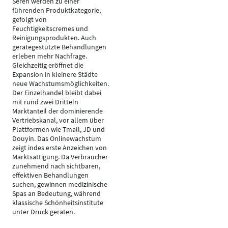
Seren werden zu einer
führenden Produktkategorie,
gefolgt von
Feuchtigkeitscremes und
Reinigungsprodukten. Auch
gerätegestützte Behandlungen
erleben mehr Nachfrage.
Gleichzeitig eröffnet die
Expansion in kleinere Städte
neue Wachstumsmöglichkeiten.
Der Einzelhandel bleibt dabei
mit rund zwei Dritteln
Marktanteil der dominierende
Vertriebskanal, vor allem über
Plattformen wie Tmall, JD und
Douyin. Das Onlinewachstum
zeigt indes erste Anzeichen von
Marktsättigung. Da Verbraucher
zunehmend nach sichtbaren,
effektiven Behandlungen
suchen, gewinnen medizinische
Spas an Bedeutung, während
klassische Schönheitsinstitute
unter Druck geraten.