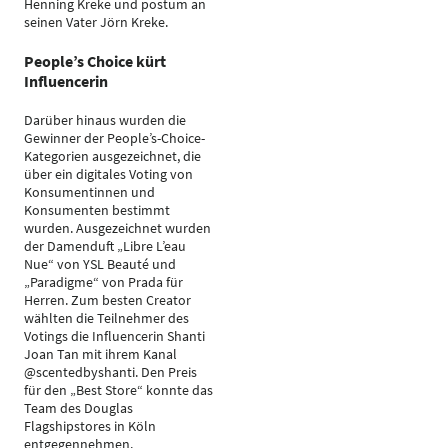
Henning Kreke und postum an
seinen Vater Jörn Kreke.
People’s Choice kürt
Influencerin
Darüber hinaus wurden die
Gewinner der People’s-Choice-
Kategorien ausgezeichnet, die
über ein digitales Voting von
Konsumentinnen und
Konsumenten bestimmt
wurden. Ausgezeichnet wurden
der Damenduft „Libre L’eau
Nue“ von YSL Beauté und
„Paradigme“ von Prada für
Herren. Zum besten Creator
wählten die Teilnehmer des
Votings die Influencerin Shanti
Joan Tan mit ihrem Kanal
@scentedbyshanti. Den Preis
für den „Best Store“ konnte das
Team des Douglas
Flagshipstores in Köln
entgegennehmen.