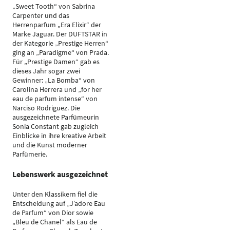
„Sweet Tooth“ von Sabrina
Carpenter und das
Herrenparfum „Era Elixir“ der
Marke Jaguar. Der DUFTSTAR in
der Kategorie „Prestige Herren“
ging an „Paradigme“ von Prada.
Für „Prestige Damen“ gab es
dieses Jahr sogar zwei
Gewinner: „La Bomba“ von
Carolina Herrera und „for her
eau de parfum intense“ von
Narciso Rodriguez. Die
ausgezeichnete Parfümeurin
Sonia Constant gab zugleich
Einblicke in ihre kreative Arbeit
und die Kunst moderner
Parfümerie.
Lebenswerk ausgezeichnet
Unter den Klassikern fiel die
Entscheidung auf „J’adore Eau
de Parfum“ von Dior sowie
„Bleu de Chanel“ als Eau de