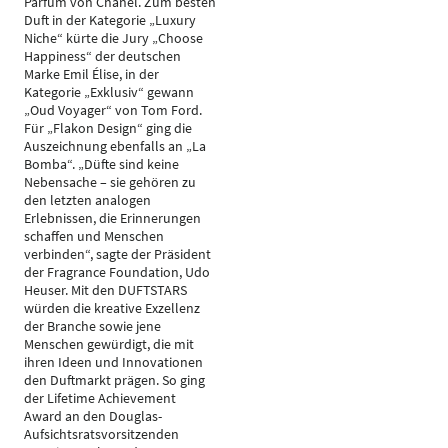
Parfum von Chanel. Zum besten
Duft in der Kategorie „Luxury
Niche“ kürte die Jury „Choose
Happiness“ der deutschen
Marke Emil Élise, in der
Kategorie „Exklusiv“ gewann
„Oud Voyager“ von Tom Ford.
Für „Flakon Design“ ging die
Auszeichnung ebenfalls an „La
Bomba“. „Düfte sind keine
Nebensache – sie gehören zu
den letzten analogen
Erlebnissen, die Erinnerungen
schaffen und Menschen
verbinden“, sagte der Präsident
der Fragrance Foundation, Udo
Heuser. Mit den DUFTSTARS
würden die kreative Exzellenz
der Branche sowie jene
Menschen gewürdigt, die mit
ihren Ideen und Innovationen
den Duftmarkt prägen. So ging
der Lifetime Achievement
Award an den Douglas-
Aufsichtsratsvorsitzenden