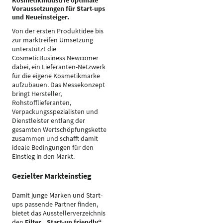
Kosmetikindustrie optimale
Voraussetzungen für Start-ups
und Neueinsteiger.
Von der ersten Produktidee bis
zur marktreifen Umsetzung
unterstützt die
CosmeticBusiness Newcomer
dabei, ein Lieferanten-Netzwerk
für die eigene Kosmetikmarke
aufzubauen. Das Messekonzept
bringt Hersteller,
Rohstofflieferanten,
Verpackungsspezialisten und
Dienstleister entlang der
gesamten Wertschöpfungskette
zusammen und schafft damit
ideale Bedingungen für den
Einstieg in den Markt.
Gezielter Markteinstieg
Damit junge Marken und Start-
ups passende Partner finden,
bietet das Ausstellerverzeichnis
den
Filter „Start-up friendly“
.