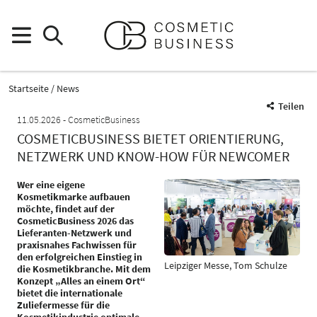
Startseite
News
Teilen
11.05.2026
CosmeticBusiness
COSMETICBUSINESS BIETET ORIENTIERUNG,
NETZWERK UND KNOW-HOW FÜR NEWCOMER
Wer eine eigene
Kosmetikmarke aufbauen
möchte, findet auf der
CosmeticBusiness 2026 das
Lieferanten-Netzwerk und
praxisnahes Fachwissen für
den erfolgreichen Einstieg in
Leipziger Messe, Tom Schulze
die Kosmetikbranche. Mit dem
Konzept „Alles an einem Ort“
bietet die internationale
Zuliefermesse für die