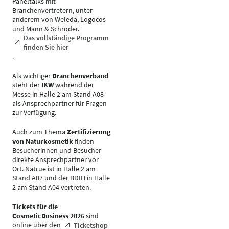
Paneltalks mit
Branchenvertretern, unter
anderem von Weleda, Logocos
und Mann & Schröder.
Das vollständige Programm
finden Sie hier
.
Als wichtiger
Branchenverband
steht der
IKW
während der
Messe in Halle 2 am Stand A08
als Ansprechpartner für Fragen
zur Verfügung.
Auch zum Thema
Zertifizierung
von Naturkosmetik
finden
Besucherinnen und Besucher
direkte Ansprechpartner vor
Ort. Natrue ist in Halle 2 am
Stand A07 und der BDIH in Halle
2 am Stand A04 vertreten.
Tickets für die
CosmeticBusiness 2026
sind
online über den
Ticketshop