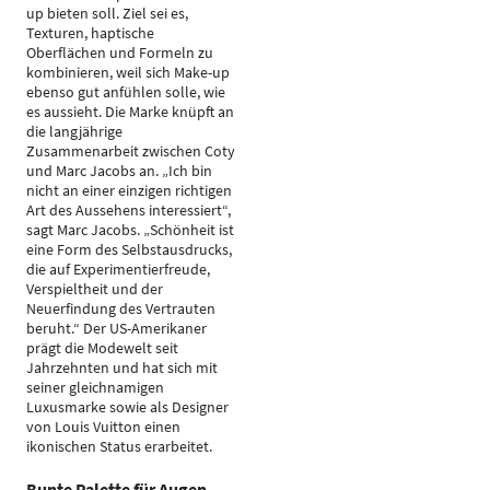
up bieten soll. Ziel sei es,
Texturen, haptische
Oberflächen und Formeln zu
kombinieren, weil sich Make-up
ebenso gut anfühlen solle, wie
es aussieht. Die Marke knüpft an
die langjährige
Zusammenarbeit zwischen Coty
und Marc Jacobs an. „Ich bin
nicht an einer einzigen richtigen
Art des Aussehens interessiert“,
sagt Marc Jacobs. „Schönheit ist
eine Form des Selbstausdrucks,
die auf Experimentierfreude,
Verspieltheit und der
Neuerfindung des Vertrauten
beruht.“ Der US-Amerikaner
prägt die Modewelt seit
Jahrzehnten und hat sich mit
seiner gleichnamigen
Luxusmarke sowie als Designer
von Louis Vuitton einen
ikonischen Status erarbeitet.
Bunte Palette für Augen,