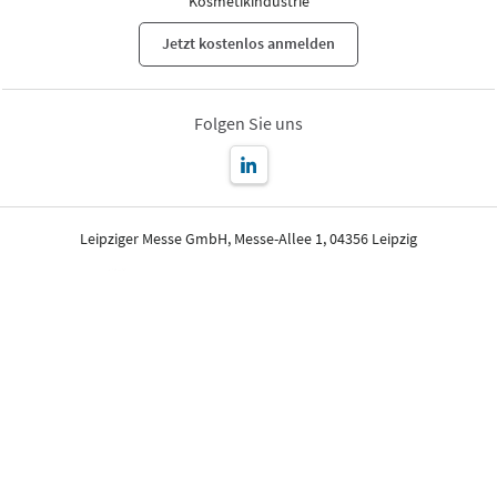
Kosmetikindustrie
Jetzt kostenlos anmelden
Folgen Sie uns
Leipziger Messe GmbH, Messe-Allee 1, 04356 Leipzig
Impressum
Datenschutz
Seite drucken
© Leipziger Messe. Alle Rechte vorbehalten.