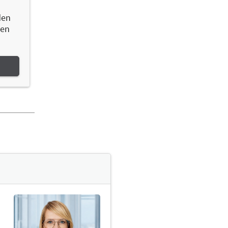
den
hen