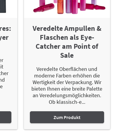
res:
Veredelte Ampullen &
yer
Flaschen als Eye-
Catcher am Point of
Sale
er
it
Veredelte Oberflächen und
cher
moderne Farben erhöhen die
und
Wertigkeit der Verpackung. Wir
ie
bieten Ihnen eine breite Palette
an Veredelungsmöglichkeiten.
Ob klassisch-e...
Zum Produkt