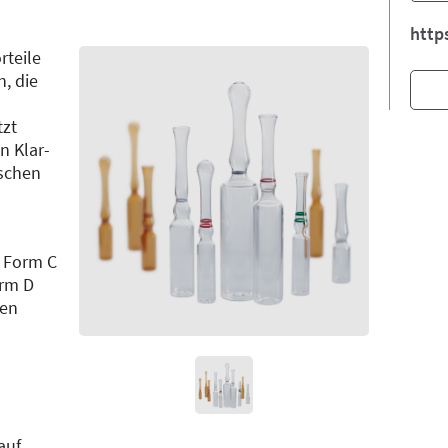
http
rteile
n, die
tzt
n Klar-
ischen
 Form C
rm D
len
auf