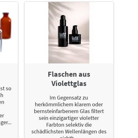
Flaschen aus
Violettglas
st so
ch
Im Gegensatz zu
gen
herkömmlichem klarem oder
bernsteinfarbenem Glas filtert
er
sein einzigartiger violetter
er...
Farbton selektiv die
schädlichsten Wellenlängen des