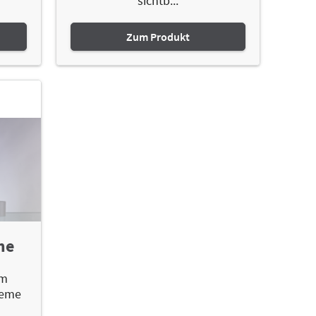
sichtb...
Zum Produkt
me
im
teme