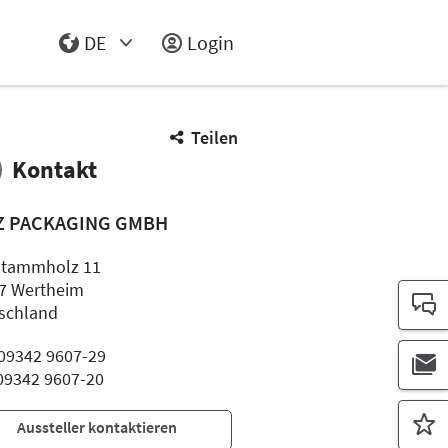
DE
Login
Select Input
Teilen
Kontakt
Z PACKAGING GMBH
tammholz 11
7 Wertheim
schland
: 09342 9607-29
 09342 9607-20
Aussteller kontaktieren