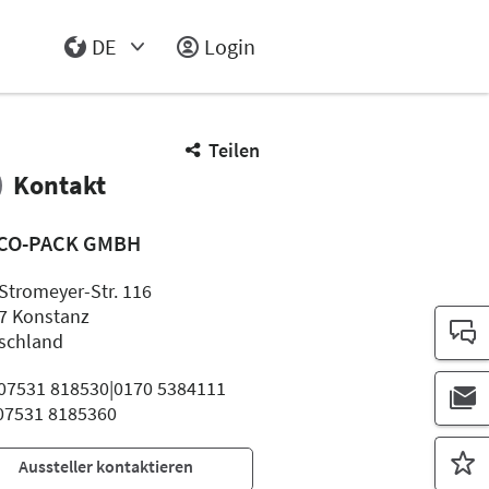
DE
Login
Select Input
Teilen
Kontakt
CO-PACK GMBH
Stromeyer-Str. 116
7 Konstanz
schland
: 07531 818530|0170 5384111
 07531 8185360
Aussteller kontaktieren