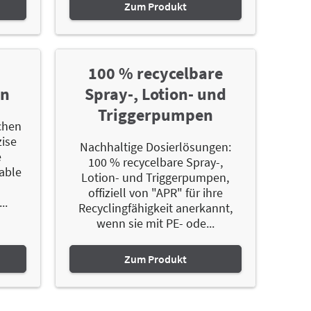
Zum Produkt
100 % recycelbare
en
Spray-, Lotion- und
Triggerpumpen
chen
zise
Nachhaltige Dosierlösungen:
e
100 % recycelbare Spray-,
able
Lotion- und Triggerpumpen,
n
offiziell von "APR" für ihre
..
Recyclingfähigkeit anerkannt,
wenn sie mit PE- ode...
Zum Produkt