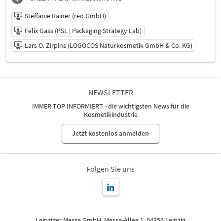
Steffanie Rainer (reo GmbH)
Felix Gass (PSL | Packaging Strategy Lab)
Lars O. Zirpins (LOGOCOS Naturkosmetik GmbH & Co. KG)
11.06.2026 | 11:30 - 12:00
Steffanie Rainer (reo GmbH)
NEWSLETTER
Referent
IMMER TOP INFORMIERT - die wichtigsten News für die
Felix Gass (PSL | Packaging Strategy Lab)
Kosmetikindustrie
Referent
Lars O. Zirpins (LOGOCOS Naturkosmetik GmbH & Co. KG)
Jetzt kostenlos anmelden
Referent
Sprache
Deutsch
Folgen Sie uns
Leipziger Messe GmbH, Messe-Allee 1, 04356 Leipzig