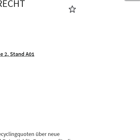
RECHT
e 2, Stand A01
ecyclingquoten über neue