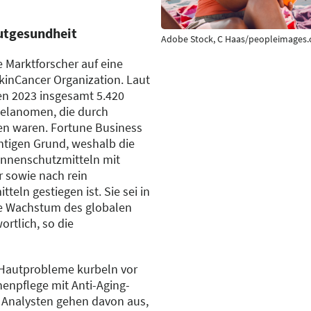
utgesundheit
Adobe Stock, C Haas/peopleimages
 Marktforscher auf eine
kinCancer Organization. Laut
ien 2023 insgesamt 5.420
elanomen, die durch
n waren. Fortune Business
chtigen Grund, weshalb die
nnenschutzmitteln mit
 sowie nach rein
eln gestiegen ist. Sie sei in
fte Wachstum des globalen
rtlich, so die
Hautprobleme kurbeln vor
enpflege mit Anti-Aging-
ie Analysten gehen davon aus,