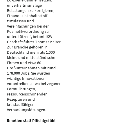
EU-Ebene dafür einsetzen,
unverhältnismäßige
Belastungen zu korrigieren,
Ethanol als Inhaltsstoff
zuzulassen und
Vereinfachungen bei der
Kosmetikverordnung zu
unterstützen“, betont IKW-
Geschäftsführer Thomas Keiser.
Zur Branche gehören in
Deutschland mehr als 1.000
kleine und mittelständische
Firmen und etwa 60
Großunternehmen mit rund
178.000 Jobs. Sie würden
wichtige Innovationen
vorantreiben, etwa bei veganen
Formulierungen,
ressourcenschonenden
Rezepturen und
kreislauffähigen
Verpackungslösungen.
Emotion statt Pflichtgefühl