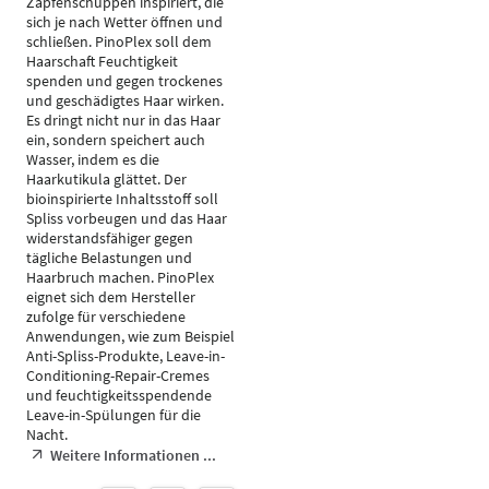
Zapfenschuppen inspiriert, die
sich je nach Wetter öffnen und
schließen. PinoPlex soll dem
Haarschaft Feuchtigkeit
spenden und gegen trockenes
und geschädigtes Haar wirken.
Es dringt nicht nur in das Haar
ein, sondern speichert auch
Wasser, indem es die
Haarkutikula glättet. Der
bioinspirierte Inhaltsstoff soll
Spliss vorbeugen und das Haar
widerstandsfähiger gegen
tägliche Belastungen und
Haarbruch machen. PinoPlex
eignet sich dem Hersteller
zufolge für verschiedene
Anwendungen, wie zum Beispiel
Anti-Spliss-Produkte, Leave-in-
Conditioning-Repair-Cremes
und feuchtigkeitsspendende
Leave-in-Spülungen für die
Nacht.
Weitere Informationen ...