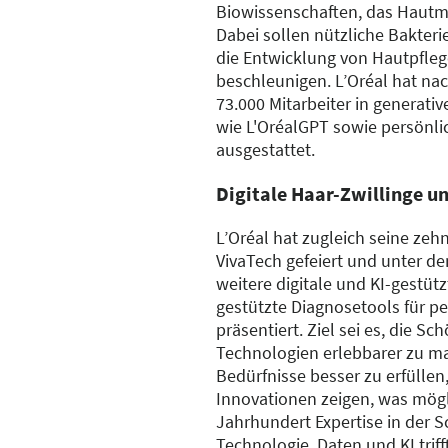
Biowissenschaften, das Hautm
Dabei sollen nützliche Bakteri
die Entwicklung von Hautpfle
beschleunigen. L’Oréal hat na
73.000 Mitarbeiter in generativ
wie L'OréalGPT sowie persönli
ausgestattet.
Digitale Haar-Zwillinge 
L’Oréal hat zugleich seine zeh
VivaTech gefeiert und unter 
weitere digitale und KI-gestüt
gestützte Diagnosetools für pe
präsentiert. Ziel sei es, die S
Technologien erlebbarer zu ma
Bedürfnisse besser zu erfüllen
Innovationen zeigen, was mögl
Jahrhundert Expertise in der 
Technologie, Daten und KI trif