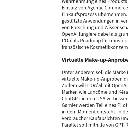
Wahrnehmung eines Produkts 
Einsatz von Agentic Commerce
Einkaufsprozess übernehmen.
gestützte Anwendungen in ver
von Forschung und Wissenscha
OpenAI fungiere dabei als gru
L'Oréals Roadmap für transform
französische Kosmetikkonzern
Virtuelle Make-up-Anprob
Unter anderem soll die Marke
virtuelle Make-up-Anproben dir
Zudem will L’Oréal mit OpenAI
Marken wie Lancôme und Kéras
ChatGPT in den USA verbessern
Garnier werden Teil eines Pilo
in dem Moment entsteht, in d
Verbraucher Kaufabsichten und
Parallel soll mithilfe von GPT-