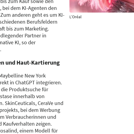
bis zum Kauf sowie den
, bei dem KI-Agenten den
 Zum anderen geht es um KI-
L’Oréal
schiedenen Berufsfeldern
ft bis zum Marketing.
ndlegender Partner in
ative KI, so der
.
en und Haut-Kartierung
 Maybelline New York
ekt in ChatGPT integrieren.
 die Produktsuche für
tase innerhalb von
. SkinCeuticals, CeraVe und
tprojekts, bei dem Werbung
em Verbraucherinnen und
 Kaufverhalten zeigen.
Rosalind, einem Modell für