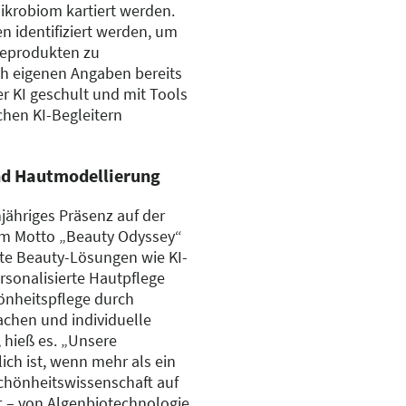
ikrobiom kartiert werden.
en identifiziert werden, um
geprodukten zu
ch eigenen Angaben bereits
er KI geschult und mit Tools
chen KI-Begleitern
und Hautmodellierung
njähriges Präsenz auf der
dem Motto „Beauty Odyssey“
zte Beauty-Lösungen wie KI-
rsonalisierte Hautpflege
chönheitspflege durch
chen und individuelle
, hieß es. „Unsere
ich ist, wenn mehr als ein
Schönheitswissenschaft auf
ft – von Algenbiotechnologie