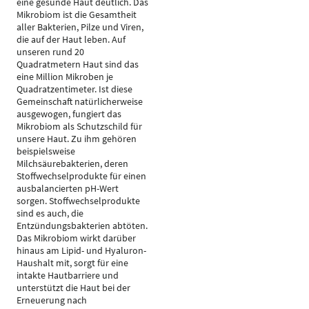
eine gesunde Haut deutlich. Das
Mikrobiom ist die Gesamtheit
aller Bakterien, Pilze und Viren,
die auf der Haut leben. Auf
unseren rund 20
Quadratmetern Haut sind das
eine Million Mikroben je
Quadratzentimeter. Ist diese
Gemeinschaft natürlicherweise
ausgewogen, fungiert das
Mikrobiom als Schutzschild für
unsere Haut. Zu ihm gehören
beispielsweise
Milchsäurebakterien, deren
Stoffwechselprodukte für einen
ausbalancierten pH-Wert
sorgen. Stoffwechselprodukte
sind es auch, die
Entzündungsbakterien abtöten.
Das Mikrobiom wirkt darüber
hinaus am Lipid- und Hyaluron-
Haushalt mit, sorgt für eine
intakte Hautbarriere und
unterstützt die Haut bei der
Erneuerung nach