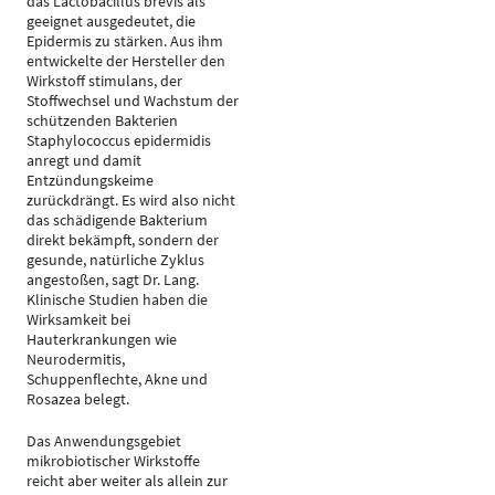
das Lactobacillus brevis als
geeignet ausgedeutet, die
Epidermis zu stärken. Aus ihm
entwickelte der Hersteller den
Wirkstoff stimulans, der
Stoffwechsel und Wachstum der
schützenden Bakterien
Staphylococcus epidermidis
anregt und damit
Entzündungskeime
zurückdrängt. Es wird also nicht
das schädigende Bakterium
direkt bekämpft, sondern der
gesunde, natürliche Zyklus
angestoßen, sagt Dr. Lang.
Klinische Studien haben die
Wirksamkeit bei
Hauterkrankungen wie
Neurodermitis,
Schuppenflechte, Akne und
Rosazea belegt.
Das Anwendungsgebiet
mikrobiotischer Wirkstoffe
reicht aber weiter als allein zur