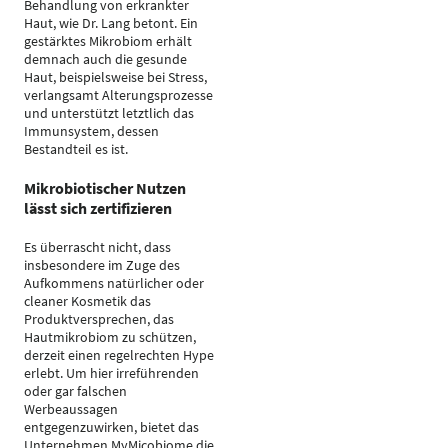
Behandlung von erkrankter
Haut, wie Dr. Lang betont. Ein
gestärktes Mikrobiom erhält
demnach auch die gesunde
Haut, beispielsweise bei Stress,
verlangsamt Alterungsprozesse
und unterstützt letztlich das
Immunsystem, dessen
Bestandteil es ist.
Mikrobiotischer Nutzen
lässt sich zertifizieren
Es überrascht nicht, dass
insbesondere im Zuge des
Aufkommens natürlicher oder
cleaner Kosmetik das
Produktversprechen, das
Hautmikrobiom zu schützen,
derzeit einen regelrechten Hype
erlebt. Um hier irreführenden
oder gar falschen
Werbeaussagen
entgegenzuwirken, bietet das
Unternehmen MyMicobiome die