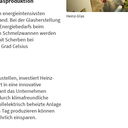
lasproduktion
n energieintensivsten
Heinz-Glas
and. Bei der Glasherstellung
 Energiebedarfs beim
ten Schmelzwannen werden
it Scherben bei
 Grad Celsius
tellen, investiert Heinz-
 in eine innovative
ant das Unternehmen
urch klimafreundliche
ollelektrisch beheizte Anlage
m Tag produzieren können
hrlich einsparen.