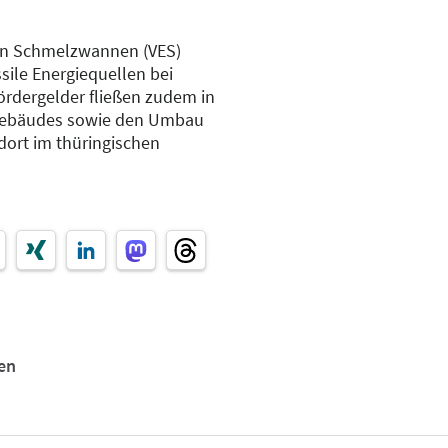
hen Schmelzwannen (VES)
ssile Energiequellen bei
rdergelder fließen zudem in
gebäudes sowie den Umbau
ort im thüringischen
en