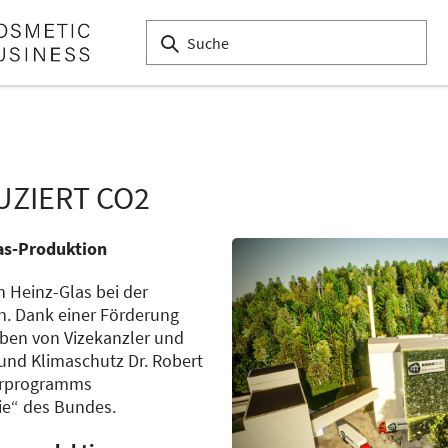
UZIERT CO2
las-Produktion
n Heinz-Glas bei der
n. Dank einer Förderung
eben von Vizekanzler und
 und Klimaschutz Dr. Robert
erprogramms
ie“ des Bundes.