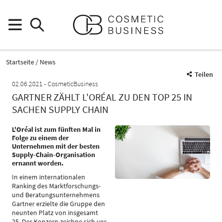
Startseite
News
Teilen
02.06.2021
CosmeticBusiness
GARTNER ZÄHLT L'ORÉAL ZU DEN TOP 25 IN
SACHEN SUPPLY CHAIN
L'Oréal ist zum fünften Mal in
Folge zu einem der
Unternehmen mit der besten
Supply-Chain-Organisation
ernannt worden.
In einem internationalen
Ranking des Marktforschungs-
und Beratungsunternehmens
Gartner erzielte die Gruppe den
neunten Platz von insgesamt
25. Der Konzern zeichne sich vor