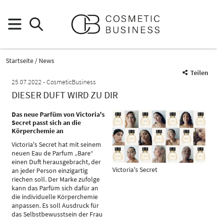
Startseite
News
Teilen
25.07.2022
CosmeticBusiness
DIESER DUFT WIRD ZU DIR
Das neue Parfüm von Victoria's
Secret passt sich an die
Körperchemie an
Victoria's Secret hat mit seinem
neuen Eau de Parfum „Bare“
einen Duft herausgebracht, der
Victoria's Secret
an jeder Person einzigartig
riechen soll. Der Marke zufolge
kann das Parfüm sich dafür an
die individuelle Körperchemie
anpassen. Es soll Ausdruck für
das Selbstbewusstsein der Frau