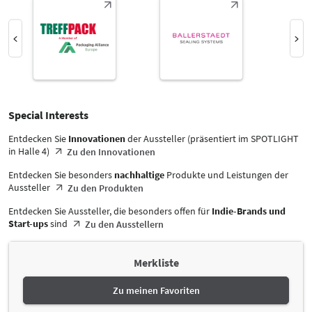
Select Input
-
Tenside, waschaktive Substanzen
Select Input
Halle
-
Alle
Special Interests
-
Special Interests
Alle
Entdecken Sie
Innovationen
der Aussteller (präsentiert im SPOTLIGHT
Land
in Halle 4)
Zu den Innovationen
-
Alle
Entdecken Sie besonders
nachhaltige
Produkte und Leistungen der
Aussteller
Zu den Produkten
Entdecken Sie Aussteller, die besonders offen für
Indie-Brands und
Start-ups
sind
Zu den Ausstellern
Merkliste
Zu meinen Favoriten