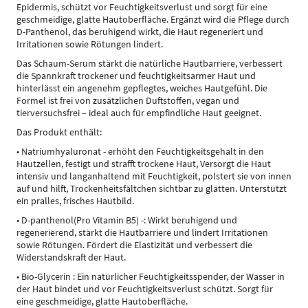
Epidermis, schützt vor Feuchtigkeitsverlust und sorgt für eine
geschmeidige, glatte Hautoberfläche. Ergänzt wird die Pflege durch
D-Panthenol, das beruhigend wirkt, die Haut regeneriert und
Irritationen sowie Rötungen lindert.
Das Schaum-Serum stärkt die natürliche Hautbarriere, verbessert
die Spannkraft trockener und feuchtigkeitsarmer Haut und
hinterlässt ein angenehm gepflegtes, weiches Hautgefühl. Die
Formel ist frei von zusätzlichen Duftstoffen, vegan und
tierversuchsfrei – ideal auch für empfindliche Haut geeignet.
Das Produkt enthält:
• Natriumhyaluronat - erhöht den Feuchtigkeitsgehalt in den
Hautzellen, festigt und strafft trockene Haut, Versorgt die Haut
intensiv und langanhaltend mit Feuchtigkeit, polstert sie von innen
auf und hilft, Trockenheitsfältchen sichtbar zu glätten. Unterstützt
ein pralles, frisches Hautbild.
• D-panthenol(Pro Vitamin B5) -: Wirkt beruhigend und
regenerierend, stärkt die Hautbarriere und lindert Irritationen
sowie Rötungen. Fördert die Elastizität und verbessert die
Widerstandskraft der Haut.
• Bio-Glycerin : Ein natürlicher Feuchtigkeitsspender, der Wasser in
der Haut bindet und vor Feuchtigkeitsverlust schützt. Sorgt für
eine geschmeidige, glatte Hautoberfläche.