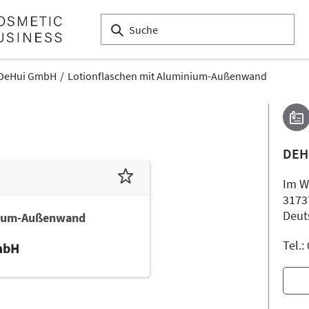
DeHui GmbH
Lotionflaschen mit Aluminium-Außenwand
DEH
Im W
3173
Deut
inium-Außenwand
Tel.
mbH