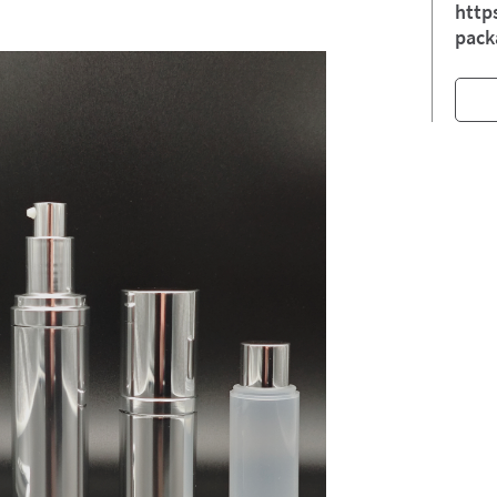
http
pack