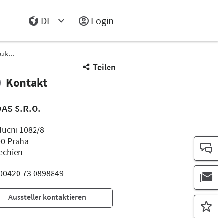
DE
Login
Select Input
uk...
Teilen
Kontakt
AS S.R.O.
lucni 1082/8
00 Praha
echien
: 00420 73 0898849
Aussteller kontaktieren