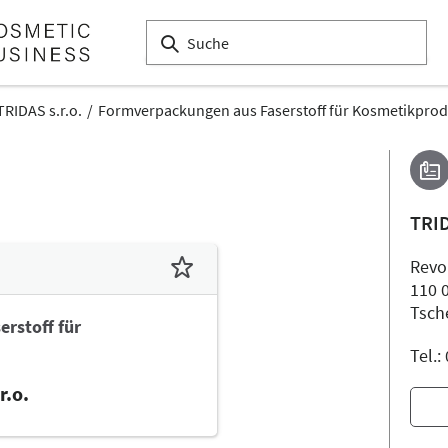
TRIDAS s.r.o.
Formverpackungen aus Faserstoff für Kosmetikprod
TRID
Revo
110 
Tsch
rstoff für
Tel.
r.o.