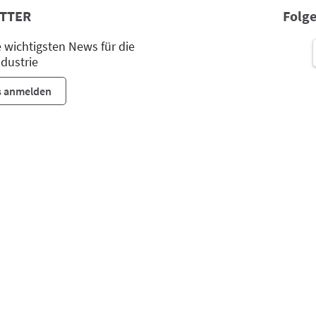
TTER
Folge
wichtigsten News für die
dustrie
s anmelden
Leipziger Messe GmbH, Messe-Allee 1, 04356 Leipzig
Impressum
Datenschutz
Seite drucken
© Leipziger Messe. Alle Rechte vorbehalten.