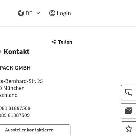
DE
Login
Select Input
Teilen
Kontakt
PACK GMBH
ta-Bernhard-Str. 25
9 München
schland
: 089 81887508
 089 81887509
Aussteller kontaktieren