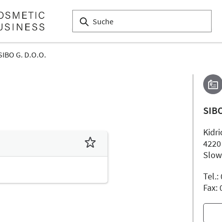
SIBO G. D.O.O.
SIBO
Kidri
4220
Slow
Tel.
Fax: