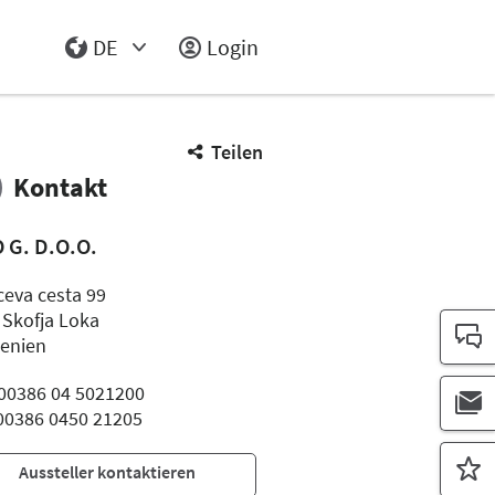
DE
Login
Select Input
Teilen
Kontakt
 G. D.O.O.
ceva cesta 99
 Skofja Loka
enien
: 00386 04 5021200
 00386 0450 21205
Aussteller kontaktieren