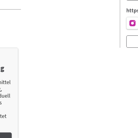
http
ng
ittel
,
duell
s
tet