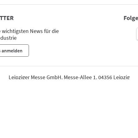
TTER
Folge
wichtigsten News für die
dustrie
s anmelden
Leipziger Messe GmbH, Messe-Allee 1, 04356 Leipzig
Impressum
Datenschutz
Seite drucken