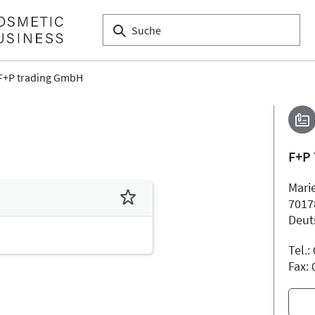
F+P trading GmbH
F+P
Marie
7017
Deut
Tel.
Fax: