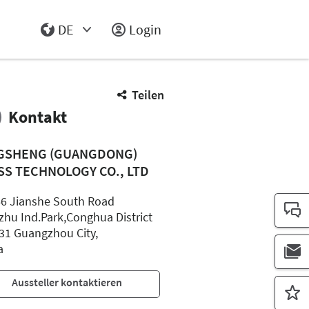
DE
Login
Select Input
Teilen
Kontakt
GSHENG (GUANGDONG)
SS TECHNOLOGY CO., LTD
66 Jianshe South Road
zhu Ind.Park,Conghua District
31 Guangzhou City,
a
Aussteller kontaktieren