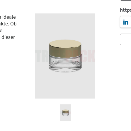
http
e ideale
kte. Ob
e
 dieser