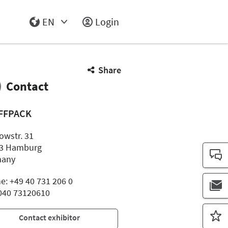
EN
Login
Select Input
Share
Contact
FFPACK
owstr. 31
3 Hamburg
many
e: +49 40 731 206 0
 040 73120610
Contact exhibitor