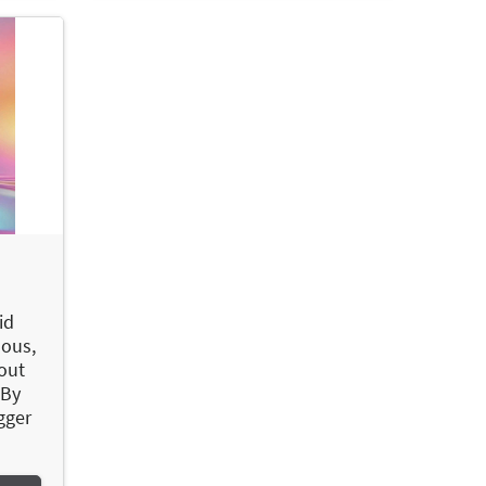
id
uous,
hout
 By
gger