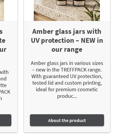
s
Amber glass jars with
te
UV protection – NEW in
our
our range
Amber glass jars in various sizes
– new in the TREFFPACK range.
with
With guaranteed UV protection,
and
tested lid and custom printing,
tte
ideal for premium cosmetic
FPACK
produc...
m
About the product