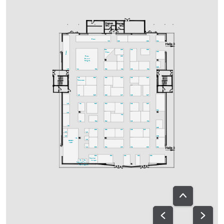
Bistro
A30
C29
D29
D24
C25
C24
D25
B24
Bistro
D22
Bistro
C23
Bistro
Bavaria
Delights
D18
A25
A21
B21
B22
C21
C22
D21
A20
B19
B18
C19
C20
D19
Fachpresse
A18
B15
B16
C17
C18
D17
A15
A14
B13
B14
C13
C12
D13
D14
A13
C11
A12
B11
B12
C10
D11
A11
D08
B05
B08
C07
C08
D07
A07
A10
A05
D06
A01
A08
GREEN
AREA
A04
B03
B04
C03
C04
D03
D04
B02
B01
C01
D01
D02
Speakers-
A02
A02a
lounge
Speakers-
Ton-
Prep.
ausgabe