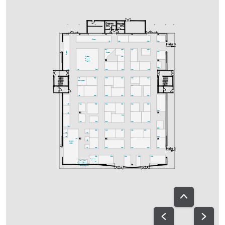
Bistro
A30
C29
D29
D24
C25
C24
D25
B24
Bistro
D22
Bistro
C23
Bistro
Bavaria
Delights
D18
A25
A21
B21
B22
C21
C22
D21
A20
B19
B18
C19
C20
D19
Fachpresse
A18
B15
B16
C17
C18
D17
A15
A14
B13
B14
C13
C12
D13
D14
A13
C11
A12
B11
B12
C10
D11
A11
D08
B05
B08
C07
C08
D07
A07
A10
A05
D06
A01
A08
GREEN
AREA
A04
B03
B04
C03
C04
D03
D04
B02
B01
C01
D01
D02
Speakers-
A02
A02a
lounge
Speakers-
Ton-
Prep.
ausgabe