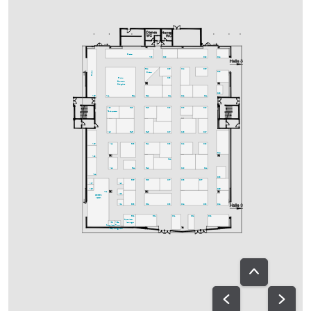
Bistro
A30
C29
D29
D24
C25
C24
D25
B24
Bistro
D22
Bistro
C23
Bistro
Bavaria
Delights
D18
A25
A21
B21
B22
C21
C22
D21
A20
B19
B18
C19
C20
D19
Fachpresse
A18
B15
B16
C17
C18
D17
A15
A14
B13
B14
C13
C12
D13
D14
A13
C11
A12
B11
B12
C10
D11
A11
D08
B05
B08
C07
C08
D07
A07
A10
A05
D06
A01
A08
GREEN
AREA
A04
B03
B04
C03
C04
D03
D04
B02
B01
C01
D01
D02
Speakers-
A02
A02a
lounge
Speakers-
Ton-
Prep.
ausgabe