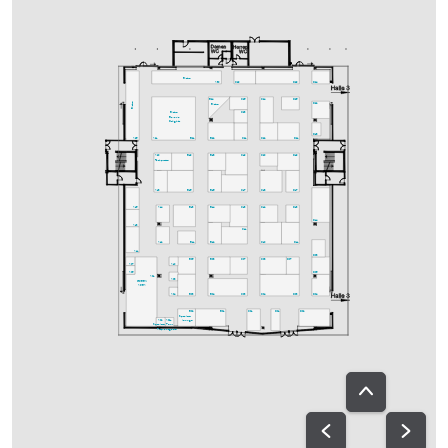
Bistro
A30
C29
D29
D24
C25
C24
D25
B24
Bistro
D22
Bistro
C23
Bistro
Bavaria
Delights
D18
A25
A21
B21
B22
C21
C22
D21
A20
B19
B18
C19
C20
D19
Fachpresse
A18
B15
B16
C17
C18
D17
A15
A14
B13
B14
C13
C12
D13
D14
A13
C11
A12
B11
B12
C10
D11
A11
D08
B05
B08
C07
C08
D07
A07
A10
A05
D06
A01
A08
GREEN
AREA
A04
B03
B04
C03
C04
D03
D04
B02
B01
C01
D01
D02
Speakers-
A02
A02a
lounge
Speakers-
Ton-
Prep.
ausgabe