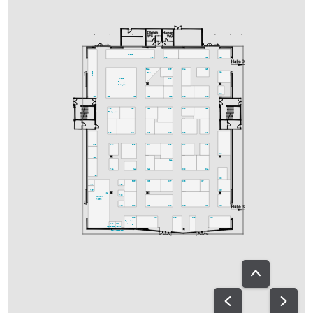
Bistro
A30
C29
D29
D24
C25
C24
D25
B24
Bistro
D22
Bistro
C23
Bistro
Bavaria
Delights
D18
A25
A21
B21
B22
C21
C22
D21
A20
B19
B18
C19
C20
D19
Fachpresse
A18
B15
B16
C17
C18
D17
A15
A14
B13
B14
C13
C12
D13
D14
A13
C11
A12
B11
B12
C10
D11
A11
D08
B05
B08
C07
C08
D07
A07
A10
A05
D06
A01
A08
GREEN
AREA
A04
B03
B04
C03
C04
D03
D04
B02
B01
C01
D01
D02
Speakers-
A02
A02a
lounge
Speakers-
Ton-
Prep.
ausgabe