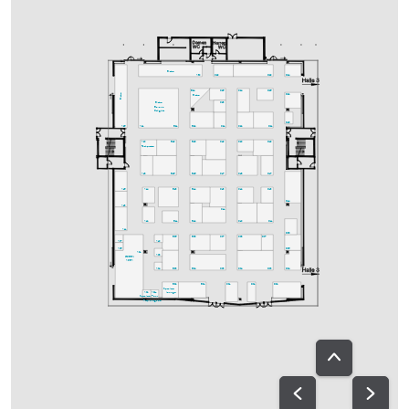
Bistro
A30
C29
D29
D24
C25
C24
D25
B24
Bistro
D22
Bistro
C23
Bistro
Bavaria
Delights
D18
A25
A21
B21
B22
C21
C22
D21
A20
B19
B18
C19
C20
D19
Fachpresse
A18
B15
B16
C17
C18
D17
A15
A14
B13
B14
C13
C12
D13
D14
A13
C11
A12
B11
B12
C10
D11
A11
D08
B05
B08
C07
C08
D07
A07
A10
A05
D06
A01
A08
GREEN
AREA
A04
B03
B04
C03
C04
D03
D04
B02
B01
C01
D01
D02
Speakers-
A02
A02a
lounge
Speakers-
Ton-
Prep.
ausgabe