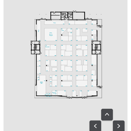
Bistro
A30
C29
D29
D24
C25
C24
D25
B24
Bistro
D22
Bistro
C23
Bistro
Bavaria
Delights
D18
A25
A21
B21
B22
C21
C22
D21
A20
B19
B18
C19
C20
D19
Fachpresse
A18
B15
B16
C17
C18
D17
A15
A14
B13
B14
C13
C12
D13
D14
A13
C11
A12
B11
B12
C10
D11
A11
D08
B05
B08
C07
C08
D07
A07
A10
A05
D06
A01
A08
GREEN
AREA
A04
B03
B04
C03
C04
D03
D04
B02
B01
C01
D01
D02
Speakers-
A02
A02a
lounge
Speakers-
Ton-
Prep.
ausgabe