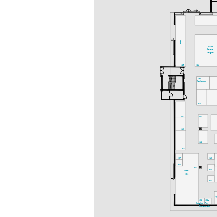
Bistro
Bistro
Bavaria
Delights
A25
A21
A20
Fachpresse
A18
A15
A14
A13
A12
A11
A07
A10
A05
A01
A08
GREEN
AREA
A04
S
A02
A02a
Speakers-
Ton-
Prep.
ausgabe