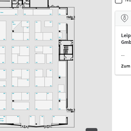
Bistro
A30
C29
D29
D24
C25
C24
D25
B24
D22
Bistro
C23
Leip
D18
Gmb
B21
B22
C21
C22
D21
B19
B18
C19
C20
D19
...
B15
B16
C17
C18
D17
Zum 
B13
B14
C13
C12
D13
D14
C11
B11
B12
C10
D11
D08
B05
B08
C07
C08
D07
D06
B03
B04
C03
C04
D03
D04
B02
B01
C01
D01
D02
peakers-
lounge