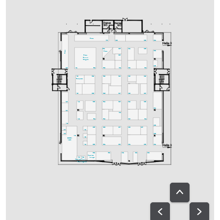
Bistro
A30
C29
D29
D24
C25
C24
D25
B24
Bistro
D22
Bistro
C23
Bistro
Bavaria
Delights
D18
A25
A21
B21
B22
C21
C22
D21
A20
B19
B18
C19
C20
D19
Fachpresse
A18
B15
B16
C17
C18
D17
A15
A14
B13
B14
C13
C12
D13
D14
A13
C11
A12
B11
B12
C10
D11
A11
D08
B05
B08
C07
C08
D07
A07
A10
A05
D06
A01
A08
GREEN
AREA
A04
B03
B04
C03
C04
D03
D04
B02
B01
C01
D01
D02
Speakers-
A02
A02a
lounge
Speakers-
Ton-
Prep.
ausgabe