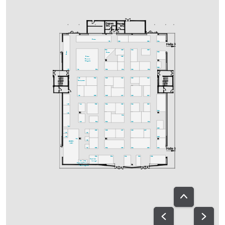
Bistro
A30
C29
D29
D24
C25
C24
D25
B24
Bistro
D22
Bistro
C23
Bistro
Bavaria
Delights
D18
A25
A21
B21
B22
C21
C22
D21
A20
B19
B18
C19
C20
D19
Fachpresse
A18
B15
B16
C17
C18
D17
A15
A14
B13
B14
C13
C12
D13
D14
A13
C11
A12
B11
B12
C10
D11
A11
D08
B05
B08
C07
C08
D07
A07
A10
A05
D06
A01
A08
GREEN
AREA
A04
B03
B04
C03
C04
D03
D04
B02
B01
C01
D01
D02
Speakers-
A02
A02a
lounge
Speakers-
Ton-
Prep.
ausgabe