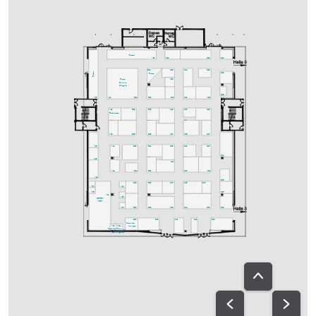
Bistro
A30
C29
D29
D24
C25
C24
D25
B24
Bistro
D22
Bistro
C23
Bistro
Bavaria
Delights
D18
A25
A21
B21
B22
C21
C22
D21
A20
B19
B18
C19
C20
D19
Fachpresse
A18
B15
B16
C17
C18
D17
A15
A14
B13
B14
C13
C12
D13
D14
A13
C11
A12
B11
B12
C10
D11
A11
D08
B05
B08
C07
C08
D07
A07
A10
A05
D06
A01
A08
GREEN
AREA
A04
B03
B04
C03
C04
D03
D04
B02
B01
C01
D01
D02
Speakers-
A02
A02a
lounge
Speakers-
Ton-
Prep.
ausgabe