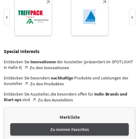
Select Input
-
Packmittel
Select Input
Halle
Flexible Verpackungen
-
Select Input
Alle
Special Interests
-
Special Interests
Alle
Entdecken Sie
Innovationen
der Aussteller (präsentiert im SPOTLIGHT
Land
in Halle 4)
Zu den Innovationen
-
Alle
Entdecken Sie besonders
nachhaltige
Produkte und Leistungen der
Aussteller
Zu den Produkten
Entdecken Sie Aussteller, die besonders offen für
Indie-Brands und
Start-ups
sind
Zu den Ausstellern
Merkliste
Zu meinen Favoriten