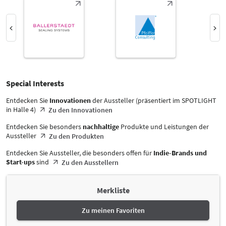
Select Input
-
Packstoffe
Select Input
Halle
Kunststoffe
-
Select Input
Alle
Biobasierte Kunstoffe
Special Interests
-
Select Input
Special Interests
Alle
Entdecken Sie
Innovationen
der Aussteller (präsentiert im SPOTLIGHT
Land
in Halle 4)
Zu den Innovationen
-
Alle
Entdecken Sie besonders
nachhaltige
Produkte und Leistungen der
Aussteller
Zu den Produkten
Entdecken Sie Aussteller, die besonders offen für
Indie-Brands und
Start-ups
sind
Zu den Ausstellern
Merkliste
Zu meinen Favoriten